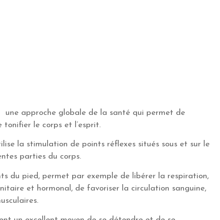
st une approche globale de la santé qui permet de
tonifier le corps et l’esprit.
lise la stimulation de points réflexes situés sous et sur le
entes parties du corps.
nts du pied, permet par exemple de libérer la respiration,
itaire et hormonal, de favoriser la circulation sanguine,
usculaires.
ent un excellent moyen de se détendre et de se